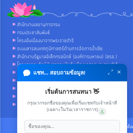
สำนักงานเลขานุการกรม
กรมประชาสัมพันธ์
โครงอันเนื่องมาจากพระราชดำริ
ระบบสารสนเทศภูมิศาสตร์ด้านการจัดการน้ำเสีย
สำนักงานรัฐบาลอิเล็กทรอนิกส์ (องค์การมหาชน) (สรอ.)
โครงการอนุรักษ์พันธุกรรมพืชอันเนื่องมาจากพระราชดำริ
×
คลังข่าวมหาไทย
แชท... สอบถามข้อมูล!
คู่มือตาม พ.ร.บ.อำนวยความสดวกฯ
ฐานข้อมูลหน่วยงานภาครัฐ (INFO)
เริ่มต้นการสนทนา 👋
ศูนย์คุ้มครองผู้ใช้บริการทางการเงิน ศคง.
กรุณากรอกชื่อของคุณเพื่อเริ่มแชทกับเจ้าหน้าที่
ศูนย์อำนวยการบริหารจังหวัดชายแดนภาคใต้ ศอ.บต.
(เฉพาะในวันเวลาราชการ)
ลิขสิทธิ์ © 2021-2022 เทศบาลตำบลขามใหญ่ ขอสงวนไว้ซึ่งสิทธิทั้