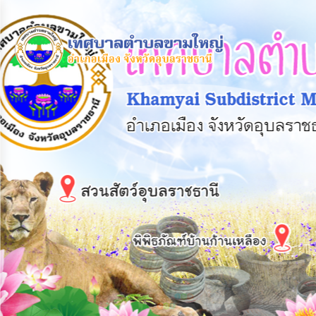
×
หน้า
close
หลัก
ข้อมูล
พื้น
ฐาน
บุคลากร
แผน
ยุทธศาสตร์
ข่าวสาร