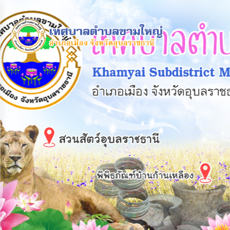
×
หน้า
close
หลัก
ข้อมูล
พื้น
ฐาน
บุคลากร
แผน
ยุทธศาสตร์
ข่าวสาร