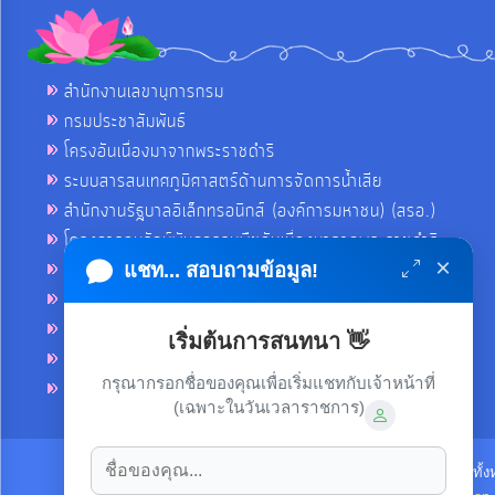
สำนักงานเลขานุการกรม
กรมประชาสัมพันธ์
โครงอันเนื่องมาจากพระราชดำริ
ระบบสารสนเทศภูมิศาสตร์ด้านการจัดการน้ำเสีย
สำนักงานรัฐบาลอิเล็กทรอนิกส์ (องค์การมหาชน) (สรอ.)
โครงการอนุรักษ์พันธุกรรมพืชอันเนื่องมาจากพระราชดำริ
×
คลังข่าวมหาไทย
แชท... สอบถามข้อมูล!
คู่มือตาม พ.ร.บ.อำนวยความสดวกฯ
ฐานข้อมูลหน่วยงานภาครัฐ (INFO)
เริ่มต้นการสนทนา 👋
ศูนย์คุ้มครองผู้ใช้บริการทางการเงิน ศคง.
กรุณากรอกชื่อของคุณเพื่อเริ่มแชทกับเจ้าหน้าที่
ศูนย์อำนวยการบริหารจังหวัดชายแดนภาคใต้ ศอ.บต.
(เฉพาะในวันเวลาราชการ)
ลิขสิทธิ์ © 2021-2022 เทศบาลตำบลขามใหญ่ ขอสงวนไว้ซึ่งสิทธิทั้