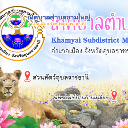
×
หน้า
close
หลัก
ข้อมูล
พื้น
ฐาน
บุคลากร
แผน
ยุทธศาสตร์
ข่าวสาร