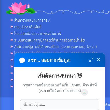
สำนักงานเลขานุการกรม
กรมประชาสัมพันธ์
โครงอันเนื่องมาจากพระราชดำริ
ระบบสารสนเทศภูมิศาสตร์ด้านการจัดการน้ำเสีย
สำนักงานรัฐบาลอิเล็กทรอนิกส์ (องค์การมหาชน) (สรอ.)
โครงการอนุรักษ์พันธุกรรมพืชอันเนื่องมาจากพระราชดำริ
×
คลังข่าวมหาไทย
แชท... สอบถามข้อมูล!
คู่มือตาม พ.ร.บ.อำนวยความสดวกฯ
ฐานข้อมูลหน่วยงานภาครัฐ (INFO)
เริ่มต้นการสนทนา 👋
ศูนย์คุ้มครองผู้ใช้บริการทางการเงิน ศคง.
กรุณากรอกชื่อของคุณเพื่อเริ่มแชทกับเจ้าหน้าที่
ศูนย์อำนวยการบริหารจังหวัดชายแดนภาคใต้ ศอ.บต.
(เฉพาะในวันเวลาราชการ)
ลิขสิทธิ์ © 2021-2022 เทศบาลตำบลขามใหญ่ ขอสงวนไว้ซึ่งสิทธิทั้