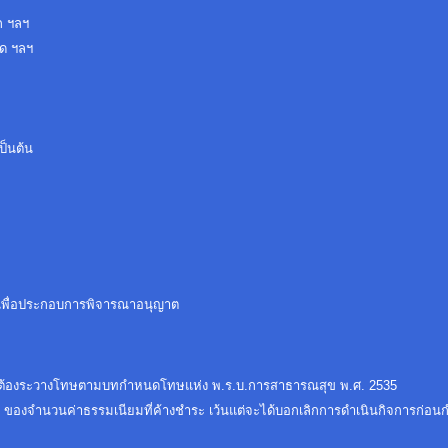
ัก ฯลฯ
รีด ฯลฯ
เป็นต้น
พิ่มเพื่อประกอบการพิจารณาอนุญาต
ับนี้ ต้องระวางโทษตามบทกำหนดโทษแห่ง พ.ร.บ.การสาธารณสุข พ.ศ. 2535
 ของจำนวนค่าธรรมเนียมที่ค้างชำระ เว้นแต่จะได้บอกเลิกการดำเนินกิจการก่อ