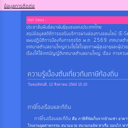
ข้อมูลการติดต่อ
Hot News :
ประชาสัมพันธ์สมาพันธุ์ชุมชนแห่งประเทศไทย
สรุปข้อมูลสถิติการขอรับบริการผ่านช่องทางออนไลน
แผนปฏิบัติการป้องกันการทุจริต พ.ศ. 2569 เทศบาลต
เทศบาลตำบลขามใหญ่ห่วงใยใส่ใจสุขภาพผู้สูงอายุและผู้ป่ว
เรื่องให้ใช้เทศบัญญัติเทศบาลตำบลขามใหญ่ เรื่อง การค
ความรู้เบื้องต้นเกี่ยวกับภาษีท้องถิ่น
วันพฤหัสบดี, 12 สิงหาคม 2564 15:10
ภาษีโรงเรือนและที่ดิน
ภาษีโรงเรือนและที่ดิน
คือ ภาษีที่จัดเก็บจากบ้านเช่า อา
โรงงานอุตสาหกรรม สนามมวย สนามกอล์ฟ ท่าเรือ บ่อนไก่ ฟาร์มสัต