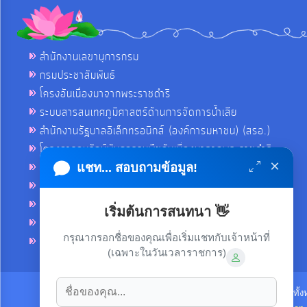
สำนักงานเลขานุการกรม
กรมประชาสัมพันธ์
โครงอันเนื่องมาจากพระราชดำริ
ระบบสารสนเทศภูมิศาสตร์ด้านการจัดการน้ำเสีย
สำนักงานรัฐบาลอิเล็กทรอนิกส์ (องค์การมหาชน) (สรอ.)
โครงการอนุรักษ์พันธุกรรมพืชอันเนื่องมาจากพระราชดำริ
×
คลังข่าวมหาไทย
แชท... สอบถามข้อมูล!
คู่มือตาม พ.ร.บ.อำนวยความสดวกฯ
ฐานข้อมูลหน่วยงานภาครัฐ (INFO)
เริ่มต้นการสนทนา 👋
ศูนย์คุ้มครองผู้ใช้บริการทางการเงิน ศคง.
กรุณากรอกชื่อของคุณเพื่อเริ่มแชทกับเจ้าหน้าที่
ศูนย์อำนวยการบริหารจังหวัดชายแดนภาคใต้ ศอ.บต.
(เฉพาะในวันเวลาราชการ)
ลิขสิทธิ์ © 2021-2022 เทศบาลตำบลขามใหญ่ ขอสงวนไว้ซึ่งสิทธิทั้