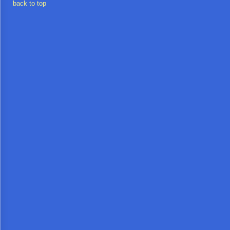
back to top
การ
เงิน
การ
คลัง
แผนการ
ป้องกัน
การ
ทุจริต
การ
ดำเนิน
การ
เพื่อ