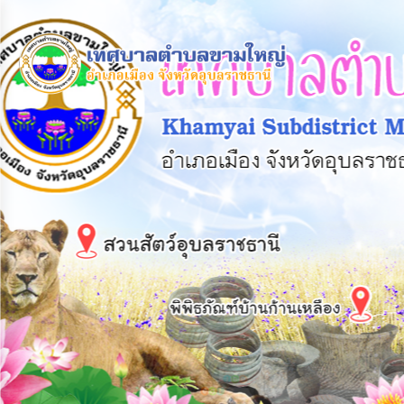
×
หน้า
close
หลัก
ข้อมูล
พื้น
ฐาน
บุคลากร
แผน
ยุทธศาสตร์
ข่าวสาร