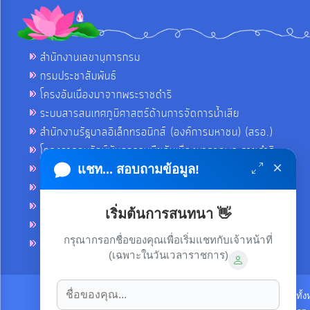
สำนักงานเลขานุการกรม
กรมประชาสัมพันธ์
โครงอันเนื่องมาจากพระราชดำริ
ระบบสารสนเทศภูมิศาสตร์ด้านการจัดการน้ำเสีย
สำนักงานรัฐบาลอิเล็กทรอนิกส์ (องค์การมหาชน) (สรอ.)
โครงการอนุรักษ์พันธุกรรมพืชอันเนื่องมาจากพระราชดำริ
×
คลังข่าวมหาไทย
แชท... สอบถามข้อมูล!
คู่มือตาม พ.ร.บ.อำนวยความสดวกฯ
ฐานข้อมูลหน่วยงานภาครัฐ (INFO)
เริ่มต้นการสนทนา 👋
ศูนย์คุ้มครองผู้ใช้บริการทางการเงิน ศคง.
กรุณากรอกชื่อของคุณเพื่อเริ่มแชทกับเจ้าหน้าที่
ศูนย์อำนวยการบริหารจังหวัดชายแดนภาคใต้ ศอ.บต.
(เฉพาะในวันเวลาราชการ)
ลิขสิทธิ์ © 2021-2022 เทศบาลตำบลขามใหญ่ ขอสงวนไว้ซึ่งสิทธิทั้