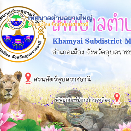
×
หน้า
close
หลัก
ข้อมูล
พื้น
ฐาน
บุคลากร
แผน
ยุทธศาสตร์
ข่าวสาร