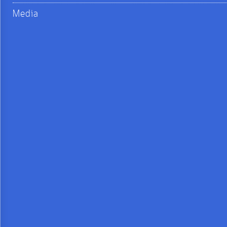
จัดการ
Media
ความ
รู้
การ
ดำเนิน
งาน
การ
ให้
บริการ
แผนการ
ใช้
จ่าย
งบ