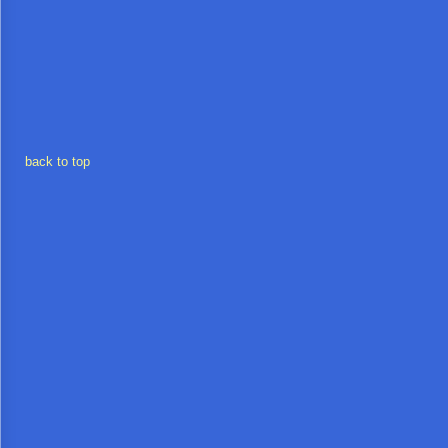
การ
เงิน
การ
คลัง
back to top
แผนการ
ป้องกัน
การ
ทุจริต
การ
ดำเนิน
การ
เพื่อ