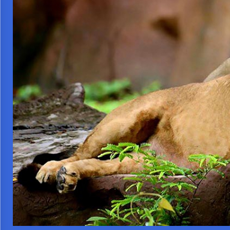
จัดการ
ความ
รู้
การ
ดำเนิน
งาน
การ
ให้
บริการ
แผนการ
ใช้
จ่าย
งบ