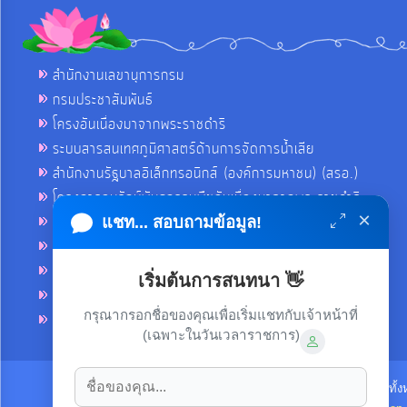
สำนักงานเลขานุการกรม
กรมประชาสัมพันธ์
โครงอันเนื่องมาจากพระราชดำริ
ระบบสารสนเทศภูมิศาสตร์ด้านการจัดการน้ำเสีย
สำนักงานรัฐบาลอิเล็กทรอนิกส์ (องค์การมหาชน) (สรอ.)
โครงการอนุรักษ์พันธุกรรมพืชอันเนื่องมาจากพระราชดำริ
×
คลังข่าวมหาไทย
แชท... สอบถามข้อมูล!
คู่มือตาม พ.ร.บ.อำนวยความสดวกฯ
ฐานข้อมูลหน่วยงานภาครัฐ (INFO)
เริ่มต้นการสนทนา 👋
ศูนย์คุ้มครองผู้ใช้บริการทางการเงิน ศคง.
กรุณากรอกชื่อของคุณเพื่อเริ่มแชทกับเจ้าหน้าที่
ศูนย์อำนวยการบริหารจังหวัดชายแดนภาคใต้ ศอ.บต.
(เฉพาะในวันเวลาราชการ)
ลิขสิทธิ์ © 2021-2022 เทศบาลตำบลขามใหญ่ ขอสงวนไว้ซึ่งสิทธิทั้