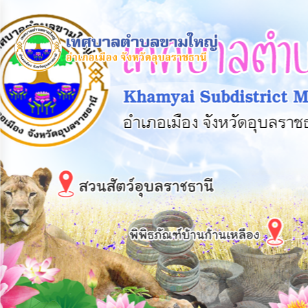
×
หน้า
close
หลัก
ข้อมูล
พื้น
ฐาน
บุคลากร
แผน
ยุทธศาสตร์
ข่าวสาร