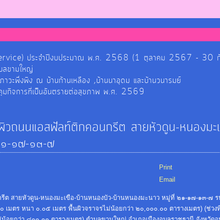
์ (E-Service) ประจำปีงบประมาณ พ.ศ. 2568 (1 ตุลาคม 2567 - 30
ำบลขามใหญ่
ยภาวะพึ่งพิง ณ บ้านก้านเหลือง ,บ้านนาอุดม และบ้านวนารมย์
วบคุมกิจการที่เป็นอันตรายต่อสุขภาพ พ.ศ. 2569
ผิวถนนแอสฟัลท์ติกคอนกรีต สายหัวดูน-หนองมะเ
 ๒๑-๑๗-๑๓-๗
Print
Email
รีต สายหัวดูน-หนองมะเขือ-บ้านหนองบัว-บ้านหนองมะนาว หมู่ที่ ๒๑-๑๗-๑๓-๗ 
๐๐ เมตร หนา ๐.๐๕ เมตร พื้นผิวจราจรไม่น้อยกว่า ๒๐,๐๐๐.๐๐ ตารางเมตร) (ช่วงที่
่น้อยกว่า ๘๐๐.๐๐ ตารางเมตร) ตำบลขามใหญ่ อำเภอเมืองอุบลราชธานี จังหวัดอ