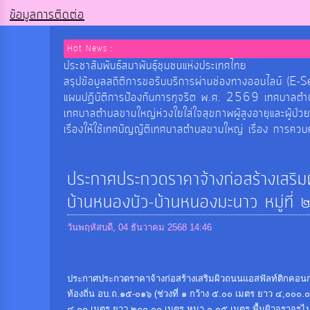
ข้อมูลการติดต่อ
Hot News :
ประชาสัมพันธ์สมาพันธุ์ชุมชนแห่งประเทศไทย
สรุปข้อมูลสถิติการขอรับบริการผ่านช่องทางออนไลน
แผนปฏิบัติการป้องกันการทุจริต พ.ศ. 2569 เทศบาลต
เทศบาลตำบลขามใหญ่ห่วงใยใส่ใจสุขภาพผู้สูงอายุและผู้ป่ว
เรื่องให้ใช้เทศบัญญัติเทศบาลตำบลขามใหญ่ เรื่อง การค
ประกาศประกวดราคาจ้างก่อสร้างเสริม
บ้านหนองบัว-บ้านหนองมะนาว หมู่ที่
วันพฤหัสบดี, 04 ธันวาคม 2568 14:46
ประกาศประกวดราคาจ้างก่อสร้างเสริมผิวถนนแอสฟัลท์ติกคอนก
ท้องถิ่น อบ.ถ.๑๕-๐๑๖ (ช่วงที่ ๑ กว้าง ๕.๐๐ เมตร ยาว ๔,๐๐๐.
๔.๐๐ เมตร ยาว ๒๐๐.๐๐ เมตร หนา ๐.๐๕ เมตร พื้นผิวจราจรไม