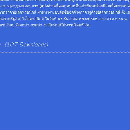
ลาง ๘,๗๖๙,๖๒๗.๘๓ บาท (แปดล้านเจ็ดแสนหกหมื่นเก้าพันหกร้อยยี่สิบเจ็ดบาทแป
าอิเล็กทรอนิกส์ ผ่านทางระบบจัดซื้อจัดจ้างภาครัฐด้วยอิเล็กทรอนิกส์ ตั้งแต่ว
างภาครัฐด้วยอิเล็กทรอนิกส์ ในวันที่ ๑๖ ธันวาคม ๒๕๖๘ ระหว่างเวลา ๐๙.๐๐ น.-
ลขามใหญ่ จึงขอประกาศประชาสัมพันธ์ให้ทราบโดยทั่วกัน
(107 Downloads)
f