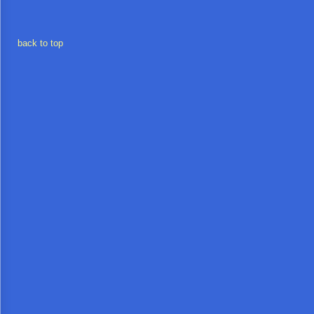
การ
back to top
เงิน
การ
คลัง
แผนการ
ป้องกัน
การ
ทุจริต
การ
ดำเนิน
การ
เพื่อ