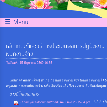
กิจการ
สภา
☰ Menu
บริการ
ข้อมูล
หลักเกณฑ์และวิธีการประเมินผลการปฏิบัติงา
ITA
พนักงานจ้าง
วันจันทร์, 15 มิถุนายน 2569 16:35
e-
Service
เทศบาลตำบลขามใหญ่ อำเภอเมืองอุบลราชธานี จังหวัดอุบลราชธานี ได้จั
ครูเทศบาล และพนักงานจ้าง เสร็จเรียบร้อยแล้ว จึงขอประชาสัมพันธ์ข้อมูลมา
Q&A
ดาวน์โหลดเอกสาร
(22 D
การ
/Khamyai/e-document/medium-Jun-2026-15-04.pdf