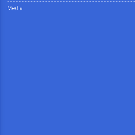
จัดการ
Media
ความ
รู้
การ
ดำเนิน
งาน
การ
ให้
บริการ
แผนการ
ใช้
จ่าย
งบ