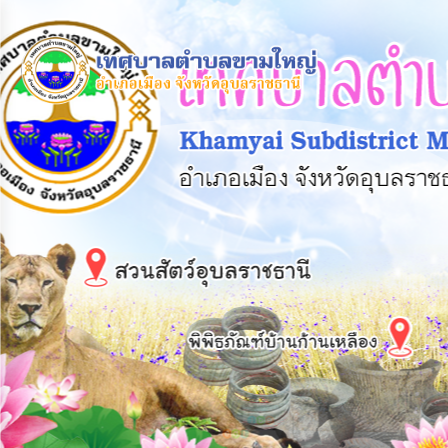
×
หน้า
close
หลัก
ข้อมูล
พื้น
ฐาน
บุคลากร
แผน
ยุทธศาสตร์
ข่าวสาร