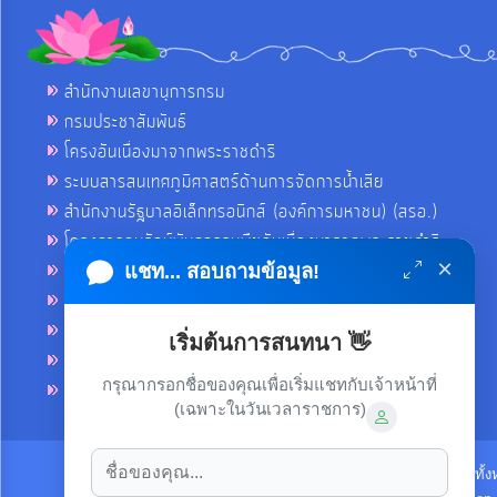
สำนักงานเลขานุการกรม
กรมประชาสัมพันธ์
โครงอันเนื่องมาจากพระราชดำริ
ระบบสารสนเทศภูมิศาสตร์ด้านการจัดการน้ำเสีย
สำนักงานรัฐบาลอิเล็กทรอนิกส์ (องค์การมหาชน) (สรอ.)
โครงการอนุรักษ์พันธุกรรมพืชอันเนื่องมาจากพระราชดำริ
×
คลังข่าวมหาไทย
แชท... สอบถามข้อมูล!
คู่มือตาม พ.ร.บ.อำนวยความสดวกฯ
ฐานข้อมูลหน่วยงานภาครัฐ (INFO)
เริ่มต้นการสนทนา 👋
ศูนย์คุ้มครองผู้ใช้บริการทางการเงิน ศคง.
กรุณากรอกชื่อของคุณเพื่อเริ่มแชทกับเจ้าหน้าที่
ศูนย์อำนวยการบริหารจังหวัดชายแดนภาคใต้ ศอ.บต.
(เฉพาะในวันเวลาราชการ)
ลิขสิทธิ์ © 2021-2022 เทศบาลตำบลขามใหญ่ ขอสงวนไว้ซึ่งสิทธิทั้