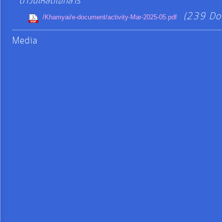
ดาวน์โหลดเอกสาร
จัดการ
(239 Do
ความ
/Khamyai/e-document/activity-Mar-2025-05.pdf
รู้
Media
การ
ดำเนิน
งาน
การ
ให้
บริการ
แผนการ
ใช้
จ่าย
งบ