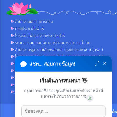
สำนักงานเลขานุการกรม
กรมประชาสัมพันธ์
โครงอันเนื่องมาจากพระราชดำริ
ระบบสารสนเทศภูมิศาสตร์ด้านการจัดการน้ำเสีย
สำนักงานรัฐบาลอิเล็กทรอนิกส์ (องค์การมหาชน) (สรอ.)
โครงการอนุรักษ์พันธุกรรมพืชอันเนื่องมาจากพระราชดำริ
×
คลังข่าวมหาไทย
แชท... สอบถามข้อมูล!
คู่มือตาม พ.ร.บ.อำนวยความสดวกฯ
ฐานข้อมูลหน่วยงานภาครัฐ (INFO)
เริ่มต้นการสนทนา 👋
ศูนย์คุ้มครองผู้ใช้บริการทางการเงิน ศคง.
กรุณากรอกชื่อของคุณเพื่อเริ่มแชทกับเจ้าหน้าที่
ศูนย์อำนวยการบริหารจังหวัดชายแดนภาคใต้ ศอ.บต.
(เฉพาะในวันเวลาราชการ)
ลิขสิทธิ์ © 2021-2022 เทศบาลตำบลขามใหญ่ ขอสงวนไว้ซึ่งสิทธิทั้