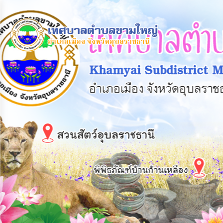
×
หน้า
close
หลัก
ข้อมูล
พื้น
ฐาน
บุคลากร
แผน
ยุทธศาสตร์
ข่าวสาร