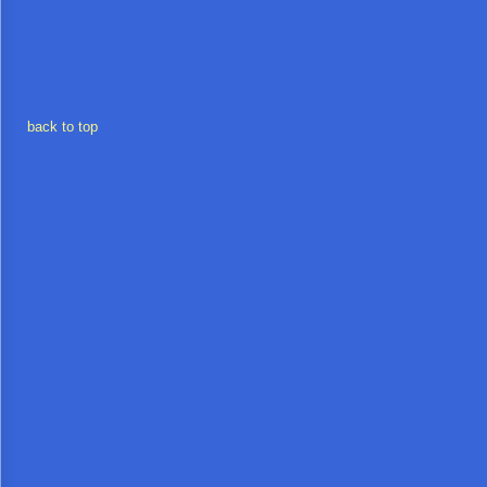
การ
เงิน
การ
back to top
คลัง
แผนการ
ป้องกัน
การ
ทุจริต
การ
ดำเนิน
การ
เพื่อ