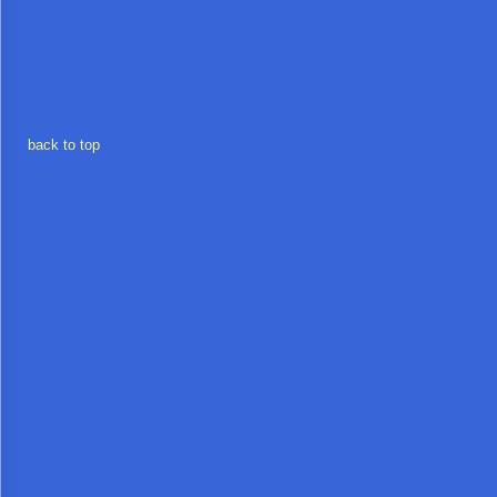
การ
เงิน
การ
back to top
คลัง
แผนการ
ป้องกัน
การ
ทุจริต
การ
ดำเนิน
การ
เพื่อ