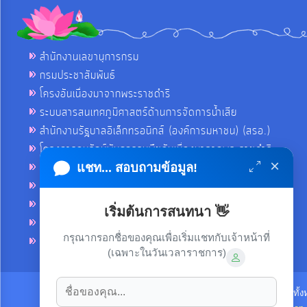
สำนักงานเลขานุการกรม
กรมประชาสัมพันธ์
โครงอันเนื่องมาจากพระราชดำริ
ระบบสารสนเทศภูมิศาสตร์ด้านการจัดการน้ำเสีย
สำนักงานรัฐบาลอิเล็กทรอนิกส์ (องค์การมหาชน) (สรอ.)
โครงการอนุรักษ์พันธุกรรมพืชอันเนื่องมาจากพระราชดำริ
×
คลังข่าวมหาไทย
แชท... สอบถามข้อมูล!
คู่มือตาม พ.ร.บ.อำนวยความสดวกฯ
ฐานข้อมูลหน่วยงานภาครัฐ (INFO)
เริ่มต้นการสนทนา 👋
ศูนย์คุ้มครองผู้ใช้บริการทางการเงิน ศคง.
กรุณากรอกชื่อของคุณเพื่อเริ่มแชทกับเจ้าหน้าที่
ศูนย์อำนวยการบริหารจังหวัดชายแดนภาคใต้ ศอ.บต.
(เฉพาะในวันเวลาราชการ)
ลิขสิทธิ์ © 2021-2022 เทศบาลตำบลขามใหญ่ ขอสงวนไว้ซึ่งสิทธิทั้