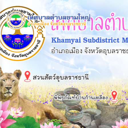
×
หน้า
close
หลัก
ข้อมูล
พื้น
ฐาน
บุคลากร
แผน
ยุทธศาสตร์
ข่าวสาร