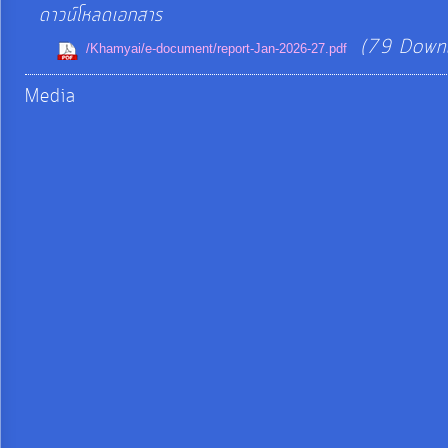
จัดการ
ดาวน์โหลดเอกสาร
ความ
(79 Down
/Khamyai/e-document/report-Jan-2026-27.pdf
รู้
Media
การ
ดำเนิน
งาน
การ
ให้
บริการ
แผนการ
ใช้
จ่าย
งบ